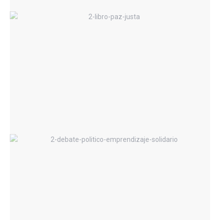
PAZ JUSTA – En contra de la
impunidad y a favor de las víctimas, la
justicia y la paz
Emprendizaje Solidario