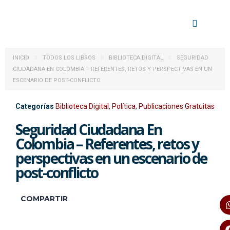
INICIO
TODOS LOS LIBROS
BIBLIOTECA DIGITAL
SEGURIDAD
CIUDADANA EN COLOMBIA – REFERENTES, RETOS Y PERSPECTIVAS EN UN
ESCENARIO DE POST-CONFLICTO
Categorías
Biblioteca Digital
,
Política
,
Publicaciones Gratuitas
Seguridad Ciudadana En
Colombia – Referentes, retos y
perspectivas en un escenario de
post-conflicto
COMPARTIR