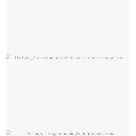
Chavismo Sin Chávez, Un Modelo en
Suspenso
Alianzas para el Desarrollo entre
Campesinos, Grandes y Medianos
Empresarios, Sector Financiero y
Estado