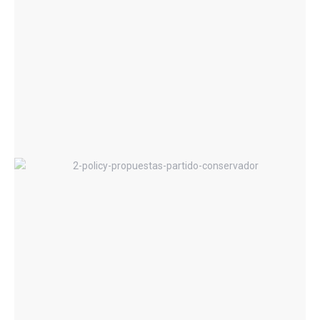
Policy Paper El Caos Fiscal - La regla
propuesta no seria operante
Policy Paper – Revisión de Las
Propuestas del Partido Conservador
Colombiano en Temas Presupuestales,
Fiscales y Tributarios