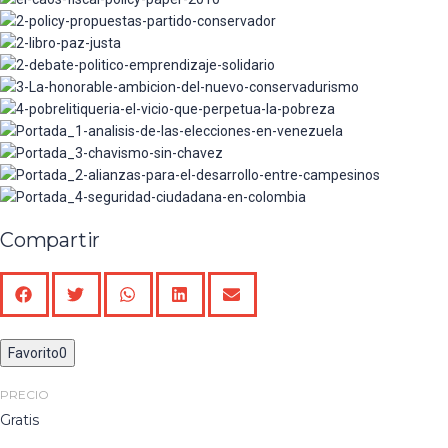
PAZ JUSTA – En contra de la impunidad y a
Presupuestales, Fiscales y Tributarios
favor de las víctimas, la justicia y la paz
Emprendizaje Solidario
La Honorable Ambición del Nuevo
Conservadurismo
POBRELITIQUERIA-El vicio que perpetúa la
pobreza
Análisis de las elecciones en Venezuela y
Ecuador
Chavismo Sin Chávez, Un Modelo en Suspenso
Alianzas para el Desarrollo entre Campesinos,
Grandes y Medianos Empresarios, Sector
Seguridad Ciudadana En Colombia - Referentes,
Financiero y Estado
retos y perspectivas en un escenario de post-
conflicto
Compartir
Favorito
0
PRECIO
Gratis