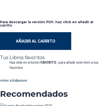
Para descargar la versión PDF, haz click en añadir al
carrito
AÑADIR AL CARRITO
Tus Libros favoritos
Haz click en el botón
FAVORITO
, para añadir este item a tus
favoritos
volver a bidipesxxi
Recomendados
Policy Paper El Caos Fiscal - La regla propuesta
Policy Paper – Revisión de Las Propuestas del
no seria operante
Partido Conservador Colombiano en Temas