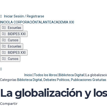
Iniciar Sesión / Registrarse
INICIO
LA CORPORACIÓN
TALANTE
ACADEMIA XXI
Escuelas
BIDIPES XXI
Cursos
Escuelas
BIDIPES XXI
Cursos
Inicio
Todos los libros
Biblioteca Digital
La globalizaci
Categorías
Biblioteca Digital
,
Debates Politicos
,
Publicaciones Gratuitas
La globalización y lo
Compartir