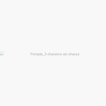
Análisis de las elecciones en Venezuela y
Ecuador
Chavismo Sin Chávez, Un Modelo en
Suspenso