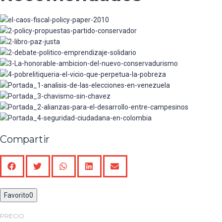
Policy Paper El Caos Fiscal - La regla propuesta
Policy Paper – Revisión de Las Propuestas del
no seria operante
Partido Conservador Colombiano en Temas
PAZ JUSTA – En contra de la impunidad y a
Presupuestales, Fiscales y Tributarios
favor de las víctimas, la justicia y la paz
Emprendizaje Solidario
La Honorable Ambición del Nuevo
Conservadurismo
POBRELITIQUERIA-El vicio que perpetúa la
pobreza
Análisis de las elecciones en Venezuela y
Ecuador
Chavismo Sin Chávez, Un Modelo en Suspenso
Alianzas para el Desarrollo entre Campesinos,
Grandes y Medianos Empresarios, Sector
Seguridad Ciudadana En Colombia - Referentes,
Financiero y Estado
retos y perspectivas en un escenario de post-
conflicto
Compartir
Favorito
0
PRECIO