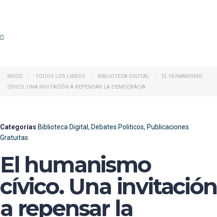
INICIO
TODOS LOS LIBROS
BIBLIOTECA DIGITAL
EL HUMANISMO
CÍVICO. UNA INVITACIÓN A REPENSAR LA DEMOCRACIA
Categorías
Biblioteca Digital
,
Debates Politicos
,
Publicaciones
Gratuitas
El humanismo
cívico. Una invitación
a repensar la