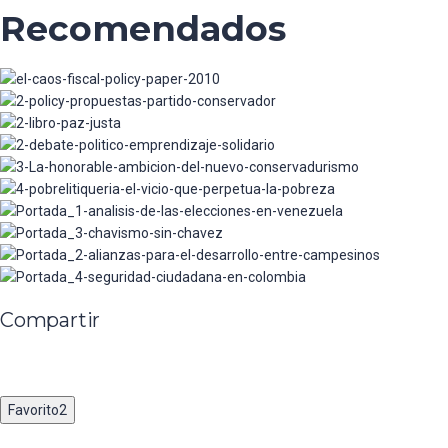
Recomendados
Policy Paper El Caos Fiscal - La regla propuesta
Policy Paper – Revisión de Las Propuestas del
no seria operante
Partido Conservador Colombiano en Temas
PAZ JUSTA – En contra de la impunidad y a
Presupuestales, Fiscales y Tributarios
favor de las víctimas, la justicia y la paz
Emprendizaje Solidario
La Honorable Ambición del Nuevo
Conservadurismo
POBRELITIQUERIA-El vicio que perpetúa la
pobreza
Análisis de las elecciones en Venezuela y
Ecuador
Chavismo Sin Chávez, Un Modelo en Suspenso
Alianzas para el Desarrollo entre Campesinos,
Grandes y Medianos Empresarios, Sector
Seguridad Ciudadana En Colombia - Referentes,
Financiero y Estado
retos y perspectivas en un escenario de post-
conflicto
Compartir
Favorito
2