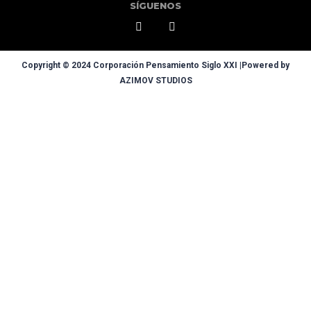
SÍGUENOS
Copyright © 2024 Corporación Pensamiento Siglo XXI |Powered by
AZIMOV STUDIOS
Sign In
La contraseña debe tener un mínimo de 8 caracteres de números y
letras, y contener al menos 1 letra mayúscula