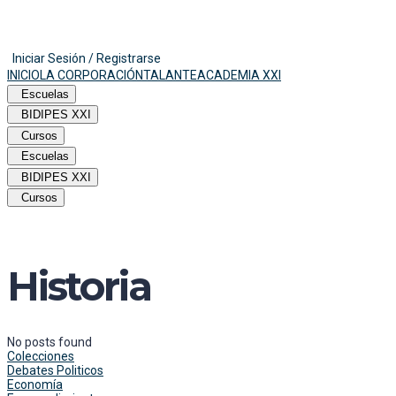
Iniciar Sesión / Registrarse
INICIO
LA CORPORACIÓN
TALANTE
ACADEMIA XXI
Escuelas
BIDIPES XXI
Cursos
Escuelas
BIDIPES XXI
Cursos
Historia
No posts found
Colecciones
Debates Politicos
Economía