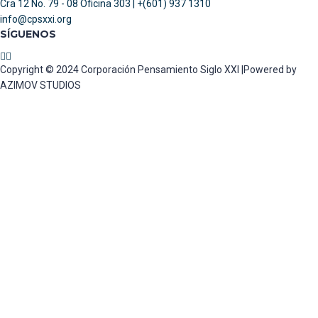
Cra 12 No. 79 - 08 Oficina 303 | +(601) 937 1310
info@cpsxxi.org
SÍGUENOS
Copyright © 2024 Corporación Pensamiento Siglo XXI |Powered by
AZIMOV STUDIOS
Sign In
La contraseña debe tener un mínimo de 8 caracteres de números y
letras, y contener al menos 1 letra mayúscula