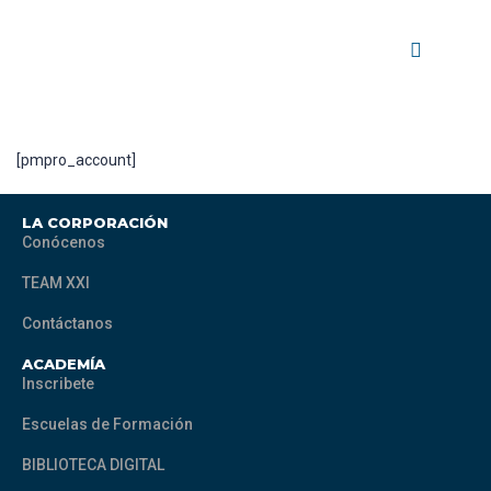
[pmpro_account]
LA CORPORACIÓN
Conócenos
TEAM XXI
Contáctanos
ACADEMÍA
Inscribete
Escuelas de Formación
BIBLIOTECA DIGITAL