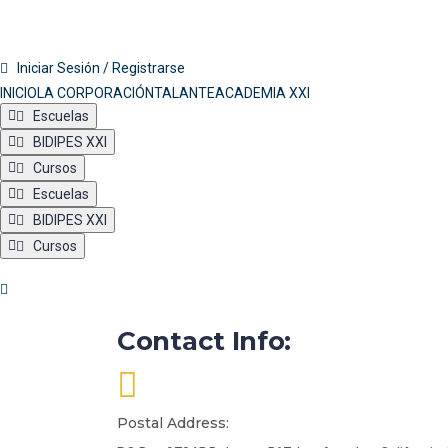
Iniciar Sesión / Registrarse
INICIO
LA CORPORACIÓN
TALANTE
ACADEMIA XXI
Escuelas
BIDIPES XXI
Cursos
Escuelas
BIDIPES XXI
Cursos
Contact Info:
Postal Address: