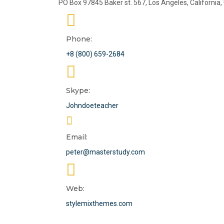
PO Box 97845 Baker st. 567, Los Angeles, California,
Phone:
+8 (800) 659-2684
Skype:
Johndoeteacher
Email:
peter@masterstudy.com
Web:
stylemixthemes.com