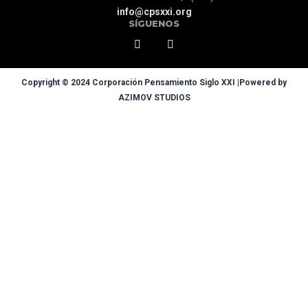
info@cpsxxi.org
SÍGUENOS
Copyright © 2024 Corporación Pensamiento Siglo XXI |Powered by
AZIMOV STUDIOS
Sign In
La contraseña debe tener un mínimo de 8 caracteres de números y
letras, y contener al menos 1 letra mayúscula