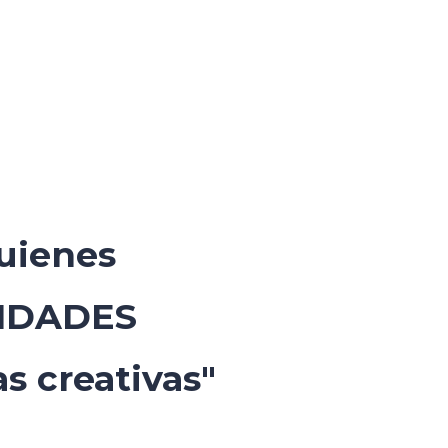
quienes
IDADES
s creativas"